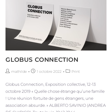
GLOBUS CONNECTION
Auteur/autrice
Publication
Post
mathilde
1 octobre 2022
Print
de
publiée :
category:
la
Globus Connection, Exposition collective, 12-13
publication :
octobre 2019 « Quelle chose étrange qu’une famille
! Une réunion fortuite de gens étrangers, une
association absurde. » ALBERTO SAVINIO (ANDREA