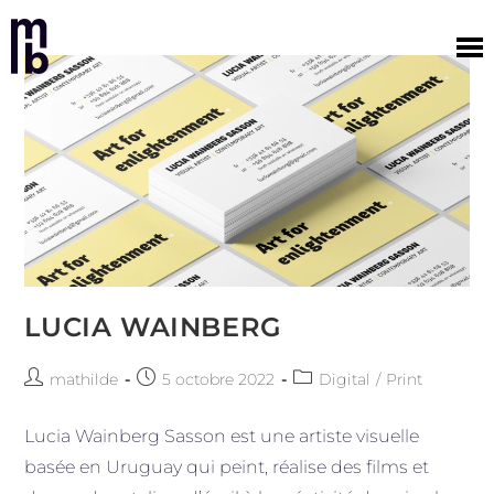
Skip
to
content
LUCIA WAINBERG
Auteur/autrice
Publication
Post
mathilde
5 octobre 2022
Digital
/
Print
de
publiée :
category:
la
Lucia Wainberg Sasson est une artiste visuelle
publication :
basée en Uruguay qui peint, réalise des films et